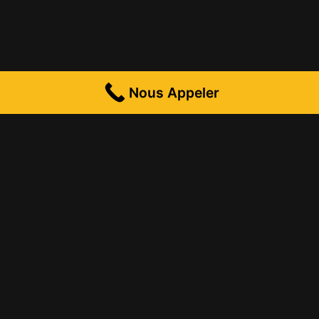
Nous Appeler
C’est quoi un développeur logiciel?
Un développeur logiciel construit et fait évoluer des
logiciels
, en rédigeant le
“code source”
, un programme
exprimé dans un
langage
compris par les machines. Le
développeur logiciel
conçoit
,
développe
et
fait évoluer
les applications informatiques destinées au système