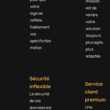
mission
votre
est de
logiciel
rendre
reflète
votre
fidèlement
solution
vos
toujours
spécificités
plus agile,
métier.
plus
adaptée.
Sécurité
Service
inflexible
client
La sécurité
premium
de vos
Une
données est