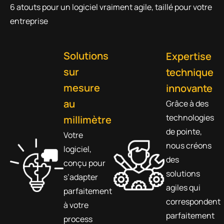
6 atouts pour un logiciel vraiment agile, taillé pour votre
entreprise
Solutions
Expertise
sur
technique
mesure
innovante
au
Grâce à des
technologies
millimètre
de pointe,
Votre
nous créons
logiciel,
des
conçu pour
solutions
s’adapter
agiles qui
parfaitement
correspondent
à votre
parfaitement
process