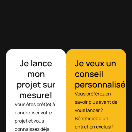
Je lance
Je veux un
mon
conseil
projet sur
personnalisé
mesure!
Vous préférez en
savoir plus avant de
Vous êtes prêt(e) à
vous lancer ?
concrétiser votre
Bénéficiez d’un
projet et vous
entretien exclusif
connaissez déjà