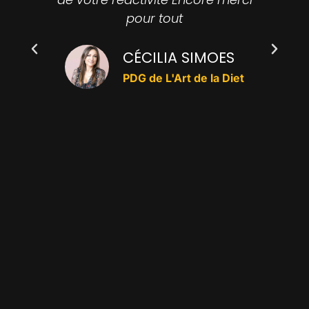
pour tout
d
CÉCILIA SIMOES
pa
PDG de L'Art de la Diet
q