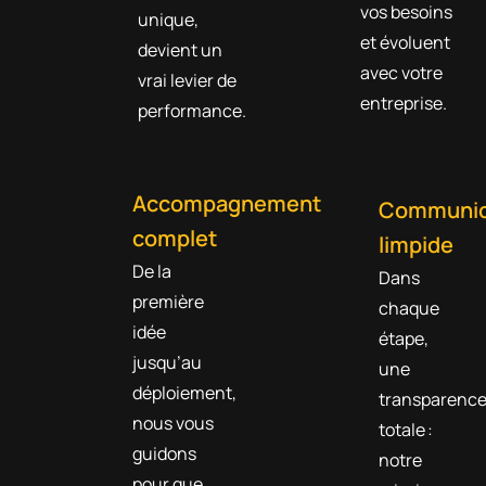
vos besoins
unique,
et évoluent
devient un
avec votre
vrai levier de
entreprise.
performance.
Accompagnement
Communic
complet
limpide
De la
Dans
première
chaque
idée
étape,
jusqu’au
une
déploiement,
transparenc
nous vous
totale :
guidons
notre
pour que