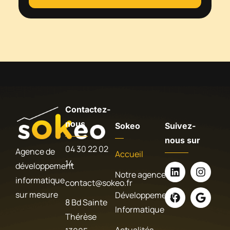
Contactez-
nous
Sokeo
Suivez-
nous sur
04 30 22 02
Agence de
Accueil
14
développement
Notre agence
informatique
contact@sokeo.fr
sur mesure
Développement
8 Bd Sainte
Informatique
Thérèse
Actualités