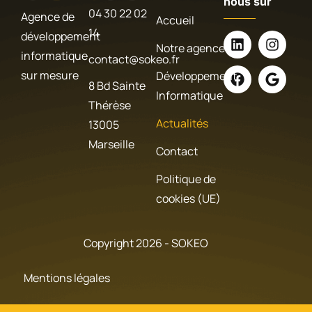
nous sur
04 30 22 02
Agence de
Accueil
14
développement
Notre agence
informatique
contact@sokeo.fr
sur mesure
Développement
8 Bd Sainte
Informatique
Thérèse
Actualités
13005
Marseille
Contact
Politique de
cookies (UE)
Copyright 2026 - SOKEO
Mentions légales