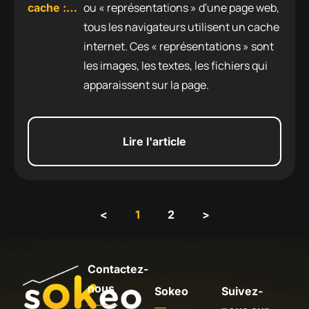
ou « représentations » d'une page web,
cache :
tous les navigateurs utilisent un cache
accélérer
internet. Ces « représentations » sont
le
les images, les textes, les fichiers qui
chargement
apparaissent sur la page.
d’une
page web
Lire l'article
<
1
2
>
Contactez-
nous
Sokeo
Suivez-