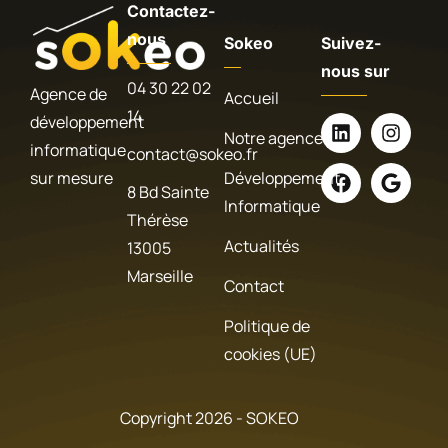
Contactez-
nous
Sokeo
Suivez-
nous sur
04 30 22 02
Agence de
Accueil
14
développement
Notre agence
informatique
contact@sokeo.fr
sur mesure
Développement
8 Bd Sainte
Informatique
Thérèse
Actualités
13005
Marseille
Contact
Politique de
cookies (UE)
Copyright 2026 - SOKEO