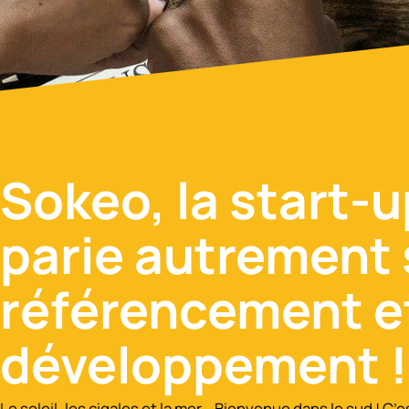
Sokeo, la start-u
parie autrement 
référencement et
développement !
Le soleil, les cigales et la mer… Bienvenue dans le sud ! C’e