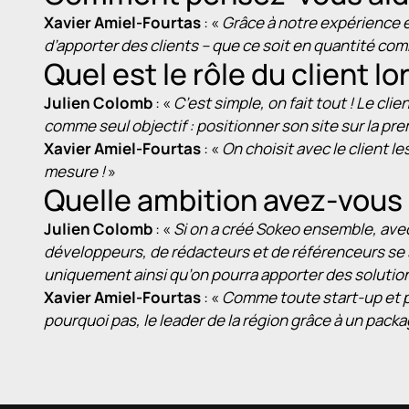
Xavier Amiel-Fourtas
: «
Grâce à notre expérience 
d’apporter des clients – que ce soit en quantité com
Quel est le rôle du client lo
Julien Colomb
: «
C’est simple, on fait tout ! Le cli
comme seul objectif : positionner son site sur la pr
Xavier Amiel-Fourtas
: «
On choisit avec le client le
mesure !
»
Quelle ambition avez-vous 
Julien Colomb
: «
Si on a créé Sokeo ensemble, avec
développeurs, de rédacteurs et de référenceurs se sen
uniquement ainsi qu’on pourra apporter des solution
Xavier Amiel-Fourtas
: «
Comme toute start-up et pa
pourquoi pas, le leader de la région grâce à un pack