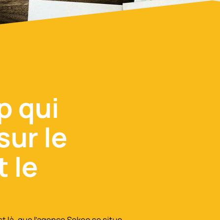
p qui
sur le
 le
st là, que l’agence Sokeo se situe.