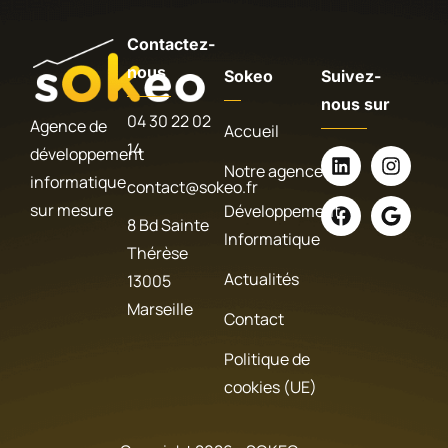
Contactez-
nous
Sokeo
Suivez-
nous sur
04 30 22 02
Agence de
Accueil
14
développement
Notre agence
informatique
contact@sokeo.fr
sur mesure
Développement
8 Bd Sainte
Informatique
Thérèse
Actualités
13005
Marseille
Contact
Politique de
cookies (UE)