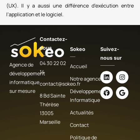
(UX). Il y a aussi une différence d’exécution entre
l’application et le logiciel.
Contactez-
nous
Sokeo
Suivez-
nous sur
04 30 22 02
Agence de
Accueil
14
développement
Notre agence
informatique
contact@sokeo.fr
sur mesure
Développement
8 Bd Sainte
Informatique
Thérèse
Actualités
13005
Marseille
Contact
Politique de