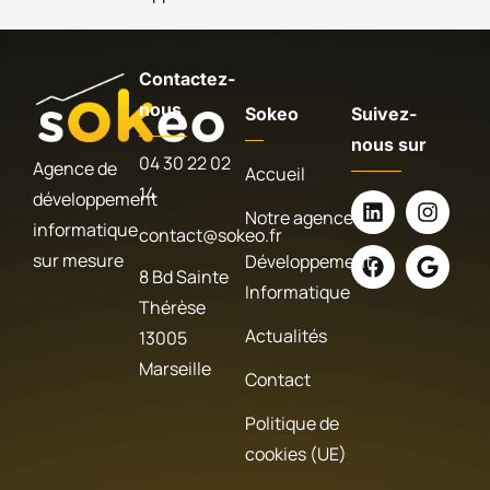
Contactez-
nous
Sokeo
Suivez-
nous sur
04 30 22 02
Agence de
Accueil
14
développement
Notre agence
informatique
contact@sokeo.fr
sur mesure
Développement
8 Bd Sainte
Informatique
Thérèse
Actualités
13005
Marseille
Contact
Politique de
cookies (UE)