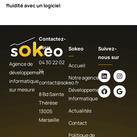
fluidité avec un logiciel
.
Contactez-
nous
Sokeo
Suivez-
nous sur
04 30 22 02
Agence de
Accueil
14
développement
Notre agence
informatique
contact@sokeo.fr
sur mesure
Développement
8 Bd Sainte
Informatique
Thérèse
Actualités
13005
Marseille
Contact
Politique de